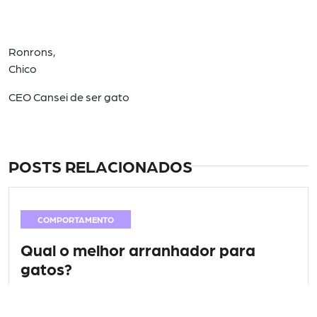
Ronrons,
Chico
CEO Cansei de ser gato
POSTS RELACIONADOS
COMPORTAMENTO
Qual o melhor arranhador para
gatos?
Antes de tudo, é necessário entendermos por qual razão os
gatos precisam arranhar e por que eles arranham. Não, seu