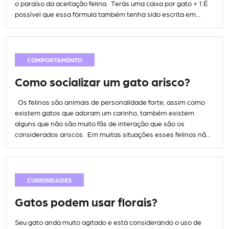
o paraíso da aceitação felina. Terás uma caixa por gato + 1 É
possível que essa fórmula também tenha sido escrita em
tábuas de pedra como os mandamentos originais. […]
COMPORTAMENTO
Como socializar um gato arisco?
Os felinos são animais de personalidade forte, assim como
existem gatos que adoram um carinho, também existem
alguns que não são muito fãs de interação que são os
considerados ariscos. Em muitas situações esses felinos não
costumam demonstrar grandes emoções, mas a situação
pode ser um pouco problemática se ele for arisco demais. Um
[…]
CURIOSIDADES
Gatos podem usar florais?
Seu gato anda muito agitado e está considerando o uso de