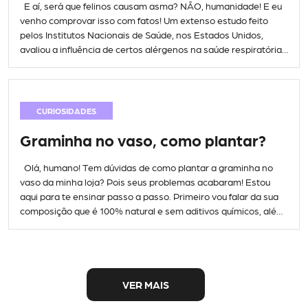
E aí, será que felinos causam asma? NÃO, humanidade! E eu
venho comprovar isso com fatos! Um extenso estudo feito
pelos Institutos Nacionais de Saúde, nos Estados Unidos,
avaliou a influência de certos alérgenos na saúde respiratória
de 560 crianças. A conclusão principal? Estar exposto desde
bebê, as substâncias que os gatos soltam deixam […]
CURIOSIDADES
Graminha no vaso, como plantar?
Olá, humano! Tem dúvidas de como plantar a graminha no
vaso da minha loja? Pois seus problemas acabaram! Estou
aqui para te ensinar passo a passo. Primeiro vou falar da sua
composição que é 100% natural e sem aditivos químicos, além
de ser rica em aminoácidos e clorofila, cheia de benefícios
para o seu […]
VER MAIS