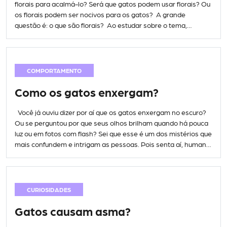
florais para acalmá-lo? Será que gatos podem usar florais? Ou
os florais podem ser nocivos para os gatos? A grande
questão é: o que são florais? Ao estudar sobre o tema,
descobri que os florais são essências de flores que possuem
capacidades curativas! Ou […]
COMPORTAMENTO
Como os gatos enxergam?
Você já ouviu dizer por aí que os gatos enxergam no escuro?
Ou se perguntou por que seus olhos brilham quando há pouca
luz ou em fotos com flash? Sei que esse é um dos mistérios que
mais confundem e intrigam as pessoas. Pois senta aí, humano,
que vou te explicar o por quê […]
CURIOSIDADES
Gatos causam asma?