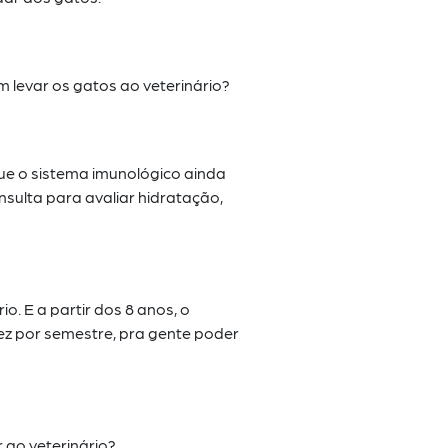
em
levar os gatos ao veterinário?
que o
sistema imunológico ainda
ulta para avaliar hidratação,
io. E
a partir dos 8 anos, o
ez por semestre, pra gente poder
r ao
veterinário?