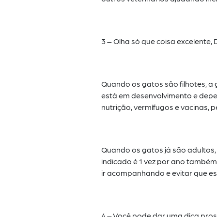
3 – Olha só que coisa excelente
Quando os gatos são filhotes, a
está em desenvolvimento e depe
nutrição, vermífugos e vacinas,
Quando os gatos já são adultos, 
indicado é 1 vez por ano també
ir acompanhando e evitar que 
4 – Você pode dar uma dica pros