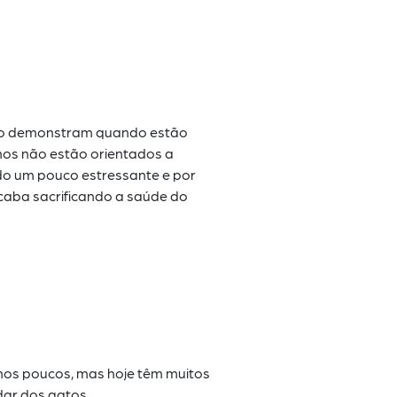
ão
demonstram quando estão
nos não estão orientados a
do um pouco estressante e por
acaba sacrificando a saúde do
mos
poucos, mas hoje têm muitos
dar dos gatos.