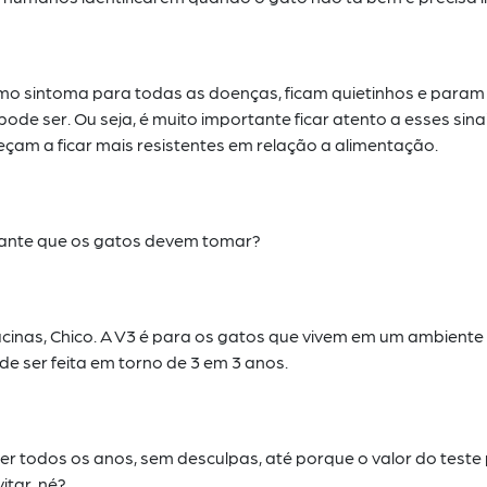
o sintoma para todas as doenças, ficam quietinhos e param
ode ser. Ou seja, é muito
importante ficar atento a esses sin
çam a ficar mais resistentes em relação a alimentação.
rtante que os gatos devem tomar?
inas, Chico. A V3 é para os gatos que vivem em um ambiente
e ser feita em torno de 3 em 3 anos.
er todos os anos, sem desculpas, até porque o valor do teste
itar, né?