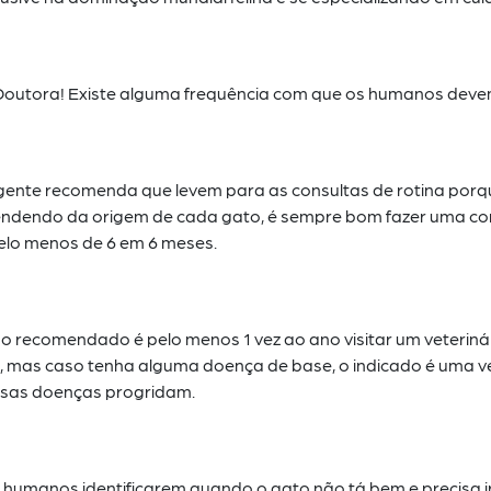
, Doutora! Existe alguma frequência com que os humanos dev
 gente recomenda que levem para as consultas de rotina por
ndendo da origem de cada gato, é
sempre bom fazer uma cons
 pelo menos
de 6 em 6 meses.
o recomendado é pelo menos 1 vez ao ano visitar um veterinár
m, mas caso tenha alguma doença de base, o
indicado é uma v
essas doenças
progridam.
 humanos identificarem quando o gato não tá bem e precisa i