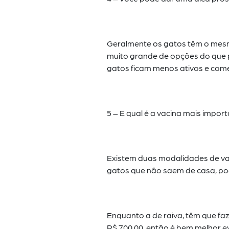
Geralmente os gatos têm o mesm
muito grande de opções do que p
gatos ficam menos ativos e
come
5 – E qual é a vacina mais impo
Existem duas modalidades de vac
gatos que não saem de casa, pod
Enquanto a de raiva, têm que faz
R$ 700,00, então é bem melhor ev