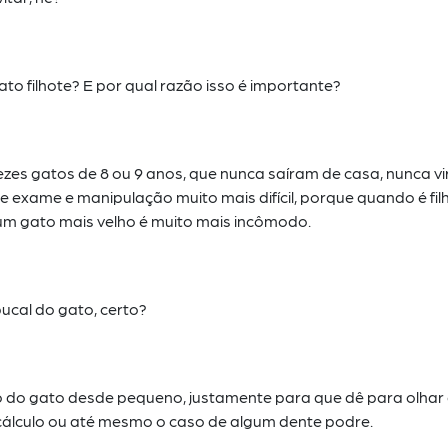
ato filhote? E por qual razão isso é importante?
ezes gatos de 8 ou 9 anos, que nunca saíram de casa, nunca v
de exame e manipulação muito mais difícil, porque quando é fil
um gato mais velho é muito mais
incômodo.
ucal do gato, certo?
o do gato desde pequeno, justamente para que dê para olhar
, cálculo ou até mesmo o caso de
algum dente podre.