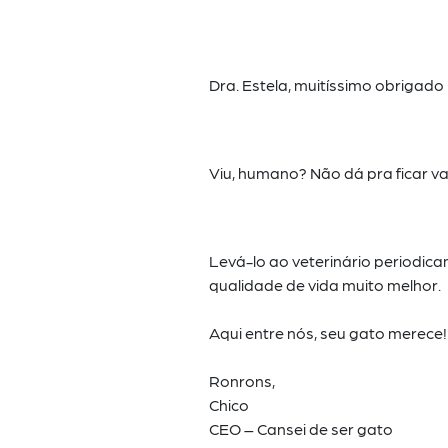
Dra. Estela, muitíssimo obrigad
Viu, humano? Não dá pra ficar v
Levá-lo ao veterinário periodic
qualidade de vida muito melhor.
Aqui entre nós, seu gato merece!
Ronrons,
Chico
CEO – Cansei de ser gato