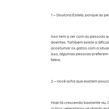
1 – Doutora Estela, porque as p
Isso tem a ver com as pessoas 
doentes. Também existe a dificul
acostumar os gatos com a sit
isso, algumas pessoas
preferem 
felino.
2 – Você acha que existem pouco
Hoje tá crescendo bastante viu, 
outros veterinários ajudando inc