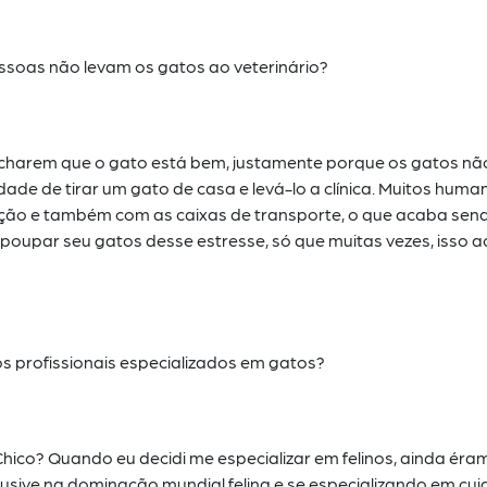
essoas não levam os gatos ao veterinário?
acharem que o gato está bem, justamente porque os gatos n
dade de tirar um gato de casa e levá-lo a
clínica. Muitos huma
uação e também com
as caixas de transporte, o que acaba sen
poupar seu gatos desse estresse, só que muitas vezes, isso 
s profissionais especializados em gatos?
Chico? Quando eu decidi me especializar em felinos, ainda éra
lusive na dominação mundial felina e
se especializando em cui