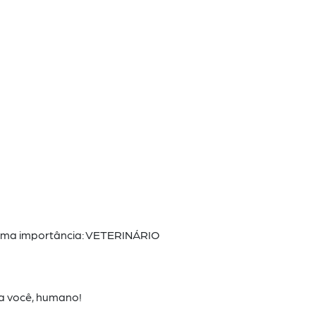
rema
importância: VETERINÁRIO
a você,
humano!